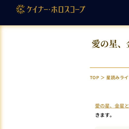
愛の星、
TOP
星読みライ
愛の星、金星と
きます。