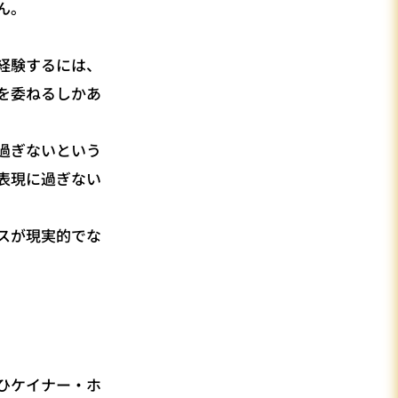
ん。
経験するには、
を委ねるしかあ
過ぎないという
表現に過ぎない
スが現実的でな
ひケイナー・ホ