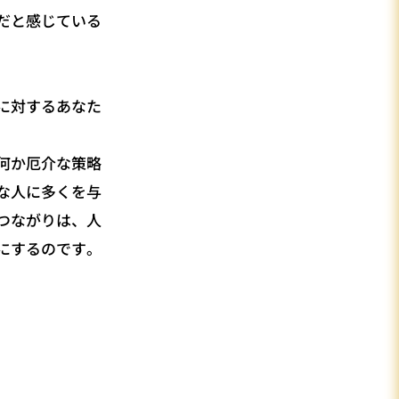
だと感じている
に対するあなた
何か厄介な策略
な人に多くを与
つながりは、人
にするのです。