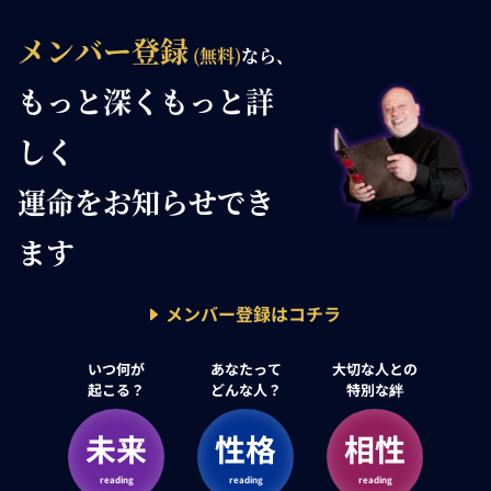
メンバー登録
(無料)
なら、
もっと深く
もっと詳
しく
運命を
お知らせでき
ます
メンバー登録はコチラ
いつ何が
あなたって
大切な人との
起こる？
どんな人？
特別な絆
未来
性格
相性
reading
reading
reading