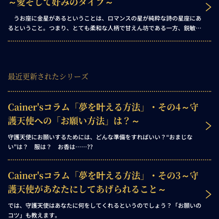
～愛そして好みのタイプ～
うお座に金星があるということは、ロマンスの星が純粋な詩の星座にあ
るということ。つまり、とても柔和な人柄で甘えん坊である一方、鋭敏な
感受性を持ち、直感的で、独創的な人物だということです。 あなたの人
生において限界知らずなものは想像力と寛大さの二つであり、あなたは他
人を喜ばせるためならどんなことでもしてみせます。
最近更新されたシリーズ
Cainer'sコラム「夢を叶える方法」・その4～守
護天使への「お願い方法」は？～
守護天使にお願いするためには、どんな準備をすればいい？“おまじな
い”は？ 服は？ お香は……??
Cainer'sコラム「夢を叶える方法」・その3～守
護天使があなたにしてあげられること～
では、守護天使はあなたに何をしてくれるというのでしょう？「お願いの
コツ」も教えます。