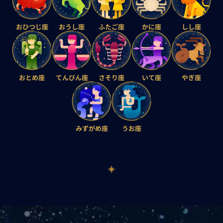
おひつじ座
おうし座
ふたご座
かに座
しし座
おとめ座
てんびん座
さそり座
いて座
やぎ座
みずがめ座
うお座