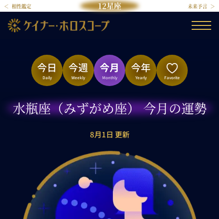
12星座
相性鑑定
未来予言
今日
今週
今月
今年
Daily
Weekly
Monthly
Yearly
Favorite
水瓶座（みずがめ座） 今月の運勢
8月1日 更新