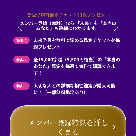
登録で無料鑑定チケット10枚プレゼント
メンバー登録（無料）なら
「未来」も「本当の
あなた」も詳細にわかります。
未来予言を無料で読める鑑定チケットを毎
特典 1
週プレゼント！
全45,000字超（5,500円相当）の「本当の
特典 2
あなた」鑑定を毎週で無料で購読できま
す！
大切な人との詳細な相性鑑定が購入可能
特典 3
に！（一部無料鑑定あり）
メンバー登録特典を詳し
く見る