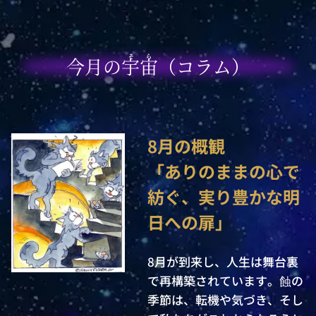
そら
今月の宇宙（コラム）
8月の概観

「ありのままの心で
紡ぐ、実り豊かな明
日への扉」
8月が到来し、人生は舞台裏
で再構築されています。蝕の
季節は、転機や気づき、そし