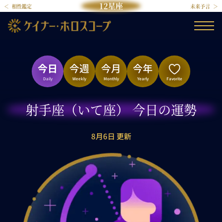
12星座
相性鑑定
未来予言
今日
今週
今月
今年
Daily
Weekly
Monthly
Yearly
Favorite
射手座（いて座） 今日の運勢
8月6日 更新