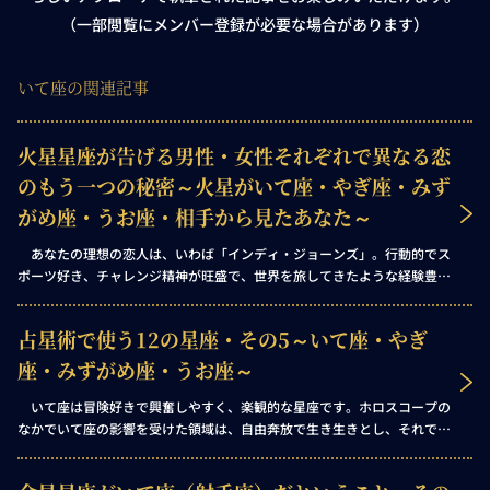
（一部閲覧にメンバー登録が必要な場合があります）
いて座の関連記事
火星星座が告げる男性・女性それぞれで異なる恋
のもう一つの秘密～火星がいて座・やぎ座・みず
がめ座・うお座・相手から見たあなた～
あなたの理想の恋人は、いわば「インディ・ジョーンズ」。行動的でス
ポーツ好き、チャレンジ精神が旺盛で、世界を旅してきたような経験豊富
な男性です。あなたの夢は、そんな彼と一緒に人生を旅することです。
占星術で使う12の星座・その5～いて座・やぎ
座・みずがめ座・うお座～
いて座は冒険好きで興奮しやすく、楽観的な星座です。ホロスコープの
なかでいて座の影響を受けた領域は、自由奔放で生き生きとし、それでい
て哲学的な性質を帯びます。いて座は自由と探究の象徴なのです。そし
て、これらの妨げになるものには目もくれません！ ホロスコープにおい