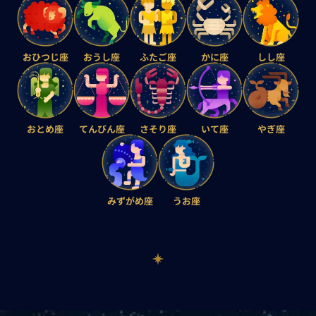
おひつじ座
おうし座
ふたご座
かに座
しし座
おとめ座
てんびん座
さそり座
いて座
やぎ座
みずがめ座
うお座