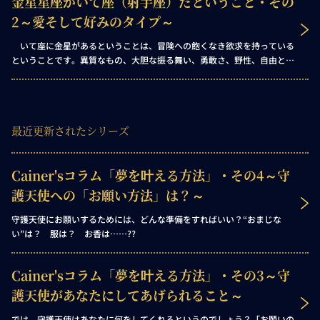
金星星座がいて座（射手座）だということ・その
ていて座的なエネルギーに満ちた場所は、以下のような傾向を示すでしょ
う。
2～愛そして好みのタイプ～
いて座に金星があるということは、冒険への飽くなき欲求を持っている
ということです。異質なもの、大胆な振る舞い、勇敢さ、野性、自由とス
リルへの渇望……何より自分自身の絶対的な掟を守ること。あなたはフォ
ロワーではなくリーダーであり、「私の『言うとおり』にしなさい、私の
『したとおり』にするのではなく」というモットーの提唱者です。 他人
から？ 愛されるか嫌われるかのどちらかでしょう。ただし、あなたは、
最近更新されたシリーズ
どちらのグループのメンバーにもちょっとした共通点があるのに気づかず
にはいられないはずです！
Cainer'sコラム「夢を叶える方法」・その4～守
護天使への「お願い方法」は？～
守護天使にお願いするためには、どんな準備をすればいい？“おまじな
い”は？ 服は？ お香は……??
Cainer'sコラム「夢を叶える方法」・その3～守
護天使があなたにしてあげられること～
では、守護天使はあなたに何をしてくれるというのでしょう？「お願いの