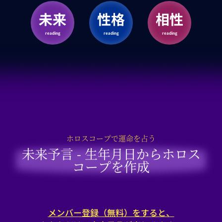
未来
性格
相性
reading
reading
reading
ホロスコープで運命を占う
未来予言 - 生年月日からホロス
コープを作成
メンバー登録（無料）をすると、