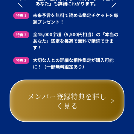
あなた」も詳細にわかります。
未来予言を無料で読める鑑定チケットを毎
特典 1
週プレゼント！
全45,000字超（5,500円相当）の「本当の
特典 2
あなた」鑑定を毎週で無料で購読できま
す！
大切な人との詳細な相性鑑定が購入可能
特典 3
に！（一部無料鑑定あり）
メンバー登録特典を詳し
く見る