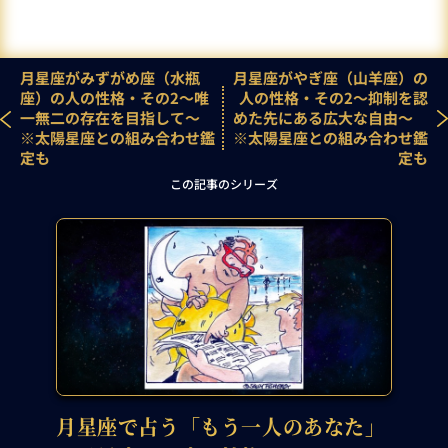
月星座がみずがめ座（水瓶
月星座がやぎ座（山羊座）の
座）の人の性格・その2～唯
人の性格・その2～抑制を認
一無二の存在を目指して～
めた先にある広大な自由～
※太陽星座との組み合わせ鑑
※太陽星座との組み合わせ鑑
定も
定も
この記事のシリーズ
月星座で占う「もう一人のあなた」