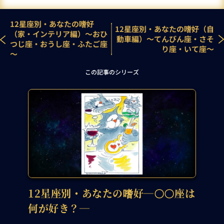
12星座別・あなたの嗜好
12星座別・あなたの嗜好（自
（家・インテリア編）～おひ
動車編）～てんびん座・さそ
つじ座・おうし座・ふたご座
り座・いて座～
～
この記事のシリーズ
12星座別・あなたの嗜好―〇〇座は
何が好き？―