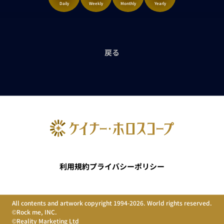
Daily
Weekly
Monthly
Yearly
戻る
利用規約
プライバシーポリシー
All contents and artwork copyright 1994-2026. World rights reserved.
©Rock me, INC.
©Reality Marketing Ltd