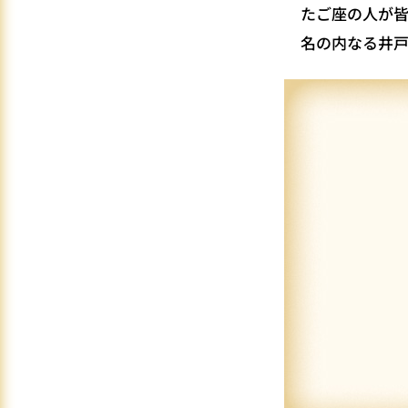
たご座の人が
名の内なる井