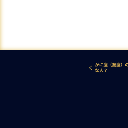
かに座（蟹座）
な人？